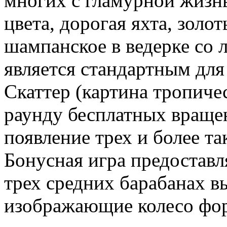
многих с гламурной жизн
цвета, дорогая яхта, золо
шампанское в ведерке со 
является стандартным для
Скаттер (картина тропиче
раунду бесплатных враще
появление трех и более та
Бонусная игра предоставля
трех средних барабанах в
изображающие колесо фо