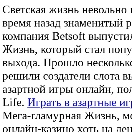
Светская жизнь невольно 
время назад знаменитый р
компания Betsoft выпусти
Жизнь, который стал попу
выхода. Прошло несколько
решили создатели слота 
азартной игры онлайн, п
Life.
Играть в азартные и
Мега-гламурная Жизнь, м
онлайн-казино хоть на ден