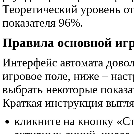
Теоретический уровень от
показателя 96%.
Правила основной иг
Интерфейс автомата довол
игровое поле, ниже – нас
выбрать некоторые показа
Краткая инструкция выгля
кликните на кнопку «Ст