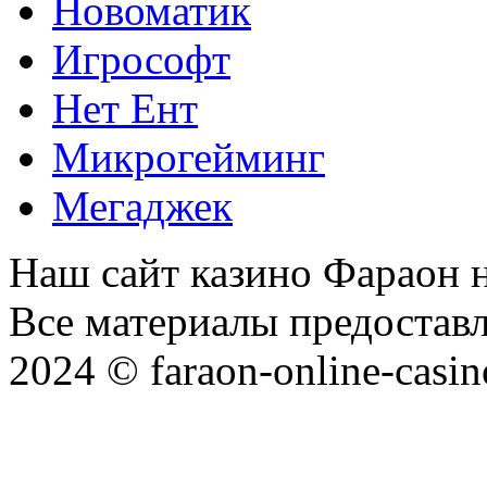
Новоматик
Игрософт
Нет Ент
Микрогейминг
Мегаджек
Наш сайт казино Фараон н
Все материалы предостав
2024 © faraon-online-casi