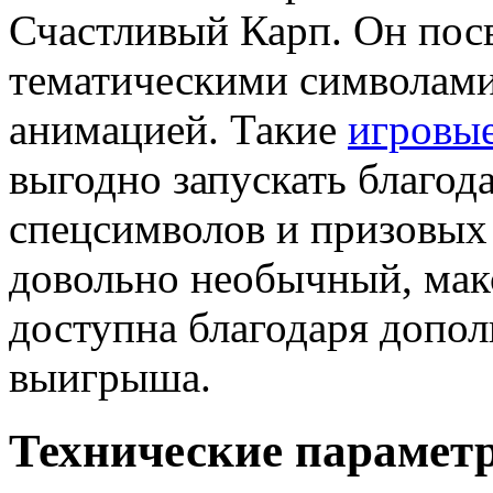
Счастливый Карп. Он посв
тематическими символами
анимацией. Такие
игровые
выгодно запускать благод
спецсимволов и призовых
довольно необычный, мак
доступна благодаря допо
выигрыша.
Технические парамет