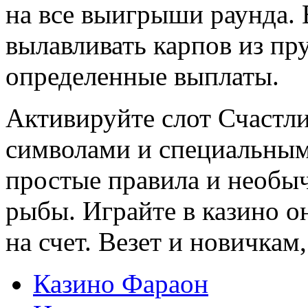
на все выигрыши раунда. 
вылавливать карпов из пру
определенные выплаты.
Активируйте слот Счастл
символами и специальным
простые правила и необы
рыбы. Играйте в казино 
на счет. Везет и новичкам
Казино Фараон