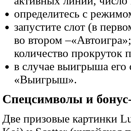
активных линий, число 
определитесь с режимом
запустите слот (в перв
во втором –«Автоигра»
количество прокруток п
в случае выигрыша его 
«Выигрыш».
Спецсимволы и бонус
Две призовые картинки Lu