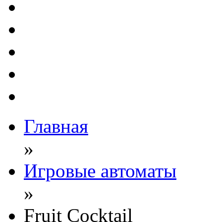
Главная
»
Игровые автоматы
»
Fruit Cocktail