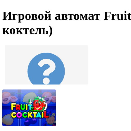
Игровой автомат Frui
коктель)