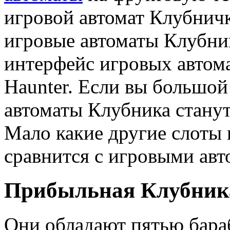
игровой автомат Клубничк
игровые автоматы Клубни
интерфейс игровых автома
Haunter. Если вы большой
автоматы Клубника станут
Мало какие другие слоты 
сравнится с игровыми авт
Прибыльная Клубник
Они обладают пятью бара