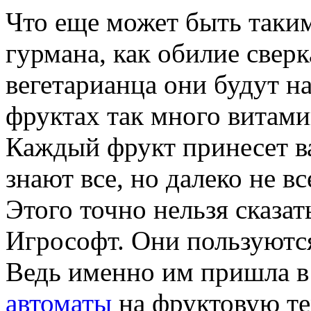
Что еще может быть таки
гурмана, как обилие свер
вегетарианца они будут н
фруктах так много витами
Каждый фрукт принесет в
знают все, но далеко не в
Этого точно нельзя сказат
Игрософт. Они пользуютс
Ведь именно им пришла в 
автоматы
на фруктовую тем