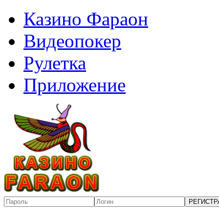
Казино Фараон
Видеопокер
Рулетка
Приложение