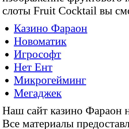
слоты Fruit Cocktail вы с
Казино Фараон
Новоматик
Игрософт
Нет Ент
Микрогейминг
Мегаджек
Наш сайт казино Фараон н
Все материалы предостав