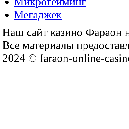
Микрогейминг
Мегаджек
Наш сайт казино Фараон н
Все материалы предостав
2024 © faraon-online-casi