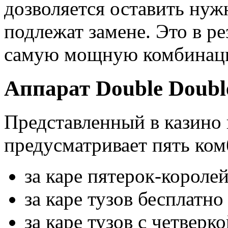
дозволяется оставить нуж
подлежат замене. Это в ре
самую мощную комбинац
Аппарат Double Doubl
Представленный в казино
предусматривает пять ком
за каре пятерок-короле
за каре тузов бесплатно
за каре тузов с четверк